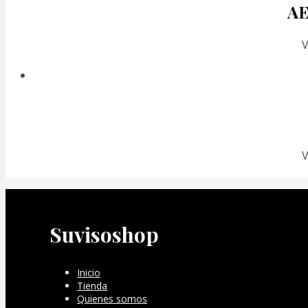
AE
V
V
Suvisoshop
Inicio
Tienda
Quienes somos