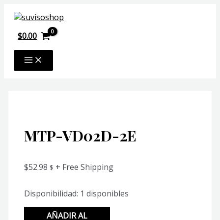
Ir
al
contenido
$
0.00
MAIN
MENU
MTP-VD02D-2E
$
52.98
+ Free Shipping
$
Disponibilidad:
1 disponibles
MTP-
AÑADIR AL