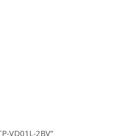
MTP-VD01L-2BV”