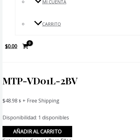
MI CUENTA
CARRITO
$
0.00
MTP-VD01L-2BV
$
48.98
+ Free Shipping
$
Disponibilidad:
1 disponibles
MTP-
AÑADIR AL CARRITO
VD01L-