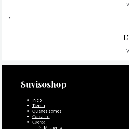
V
L
V
Suvisoshop
Inicio
Tienda
Quienes somos
Contacto
Cuenta
Mi cuenta