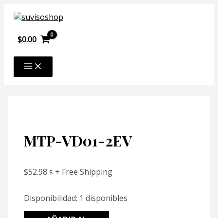
Ir
al
contenido
$
0.00
MAIN
MENU
MTP-VD01-2EV
$
52.98
+ Free Shipping
$
Disponibilidad:
1 disponibles
MTP-