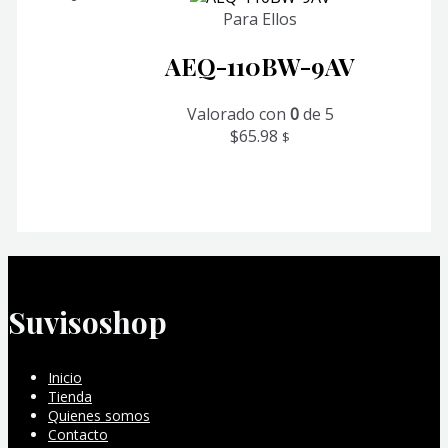
Para Ellos
AEQ-110BW-9AV
Valorado con
0
de 5
$
65.98
$
Suvisoshop
Inicio
Tienda
Quienes somos
Contacto