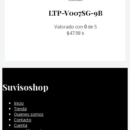
LTP-V007SG-9B
Valorado con
0
de 5
$
47.98
$
Suvisoshop
Inicio
Tienda
Quienes somos
Contacto
Cuenta