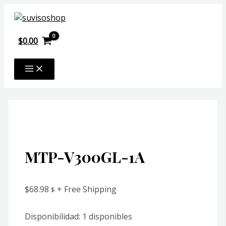
Ir
al
contenido
$
0.00
MAIN
MENU
MTP-V300GL-1A
$
68.98
+ Free Shipping
$
Disponibilidad:
1 disponibles