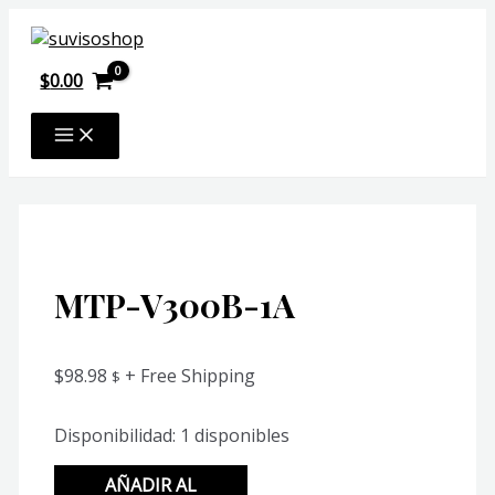
Ir
al
contenido
$
0.00
MAIN
MENU
MTP-V300B-1A
$
98.98
+ Free Shipping
$
Disponibilidad:
1 disponibles
MTP-
AÑADIR AL