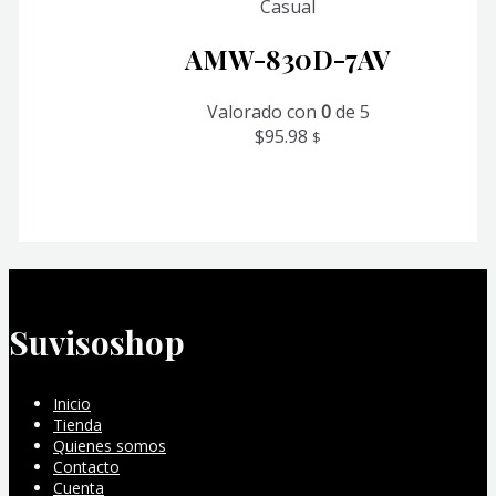
Casual
AMW-830D-7AV
Valorado con
0
de 5
$
95.98
$
Suvisoshop
Inicio
Tienda
Quienes somos
Contacto
Cuenta