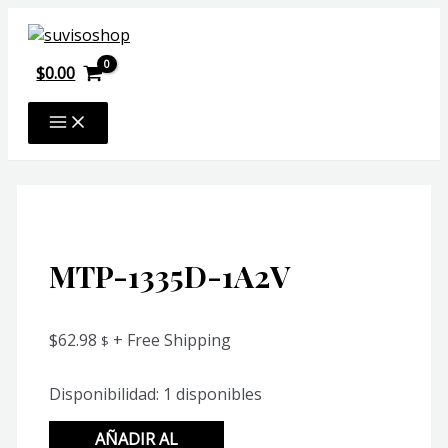
Ir
al
contenido
$
0.00
MAIN
MENU
MTP-1335D-1A2V
$
62.98
+ Free Shipping
$
Disponibilidad:
1 disponibles
MTP-
AÑADIR AL