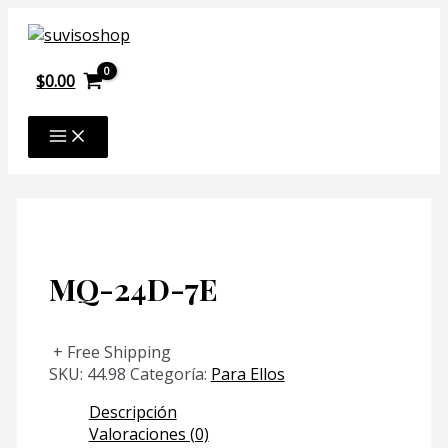
Ir
al
contenido
$
0.00
MAIN
MENU
MQ-24D-7E
+ Free Shipping
SKU:
44.98
Categoría:
Para Ellos
Descripción
Valoraciones (0)