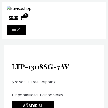
Ir
al
contenido
$
0.00
MAIN
MENU
LTP-1308SG-7AV
$
78.98
+ Free Shipping
$
Disponibilidad:
1 disponibles
LTP-
AÑADIR AL