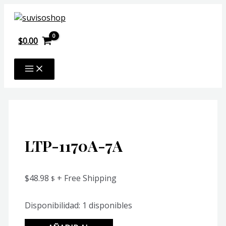
Ir
al
contenido
$
0.00
MAIN
MENU
LTP-1170A-7A
$
48.98
+ Free Shipping
$
Disponibilidad:
1 disponibles
LTP-