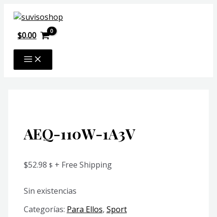
Ir
al
contenido
$
0.00
MAIN
MENU
AEQ-110W-1A3V
$
52.98
+ Free Shipping
$
Sin existencias
Categorías:
Para Ellos
,
Sport