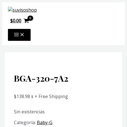
Ir
al
contenido
$
0.00
MAIN
MENU
BGA-320-7A2
$
138.98
+ Free Shipping
$
Sin existencias
Categoría:
Baby-G