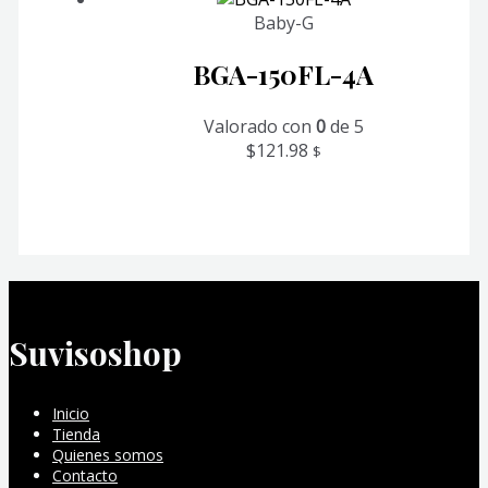
Baby-G
BGA-150FL-4A
Valorado con
0
de 5
$
121.98
$
Suvisoshop
Inicio
Tienda
Quienes somos
Contacto