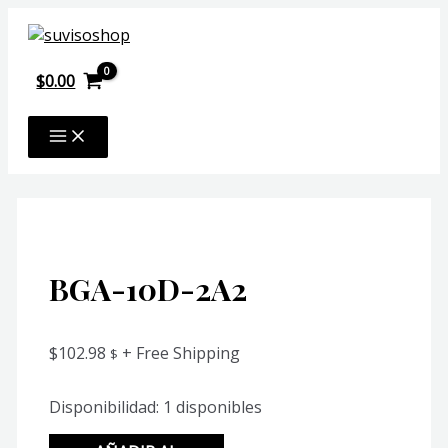
Ir
al
contenido
$
0.00
MAIN
MENU
BGA-10D-2A2
$
102.98
+ Free Shipping
$
Disponibilidad:
1 disponibles
BGA-